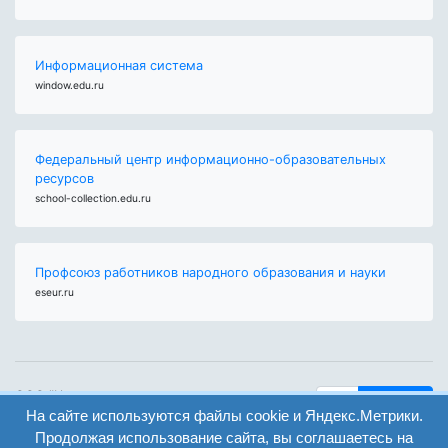
Информационная система
window.edu.ru
Федеральный центр информационно-образовательных
ресурсов
school-collection.edu.ru
Профсоюз работников народного образования и науки
eseur.ru
ООО "Центр
Найти
образования и
На сайте используются файлы cookie и Яндекс.Метрики.
вход
консалтинга"
Продолжая использование сайта, вы соглашаетесь на
Версия