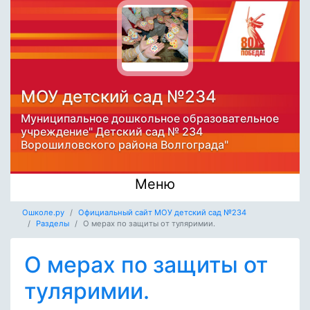
МОУ детский сад №234
Муниципальное дошкольное образовательное
учреждение" Детский сад № 234
Ворошиловского района Волгограда"
Меню
Ошколе.ру
Официальный сайт МОУ детский сад №234
Разделы
О мерах по защиты от туляримии.
О мерах по защиты от
туляримии.