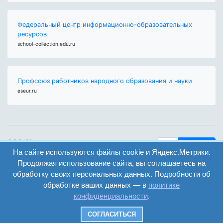
Федеральный центр информационно-образовательных
ресурсов
school-collection.edu.ru
Профсоюз работников народного образования и науки
eseur.ru
ООО "Центр
Найти
образования и
На сайте используются файлы cookie и Яндекс.Метрики.
вход
консалтинга"
Продолжая использование сайта, вы соглашаетесь на
Версия
Волгоград 2008-
обработку своих персональных данных. Подробности об
регистрация
сайта для
2026
обработке ваших данных — в
политике
слабовидящих
конфиденциальности
.
Сайт создан на
конструкторе
СОГЛАСИТЬСЯ
ОШКОЛЕ.РУ